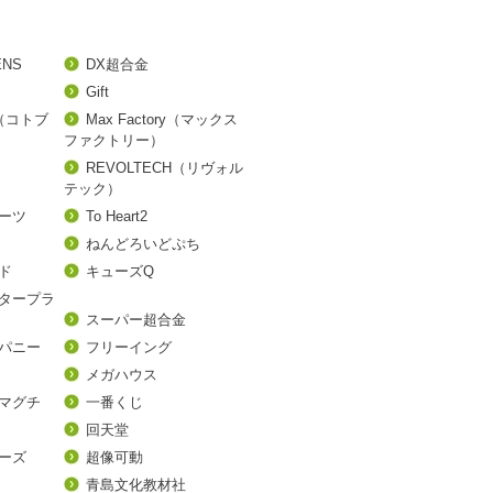
ENS
DX超合金
Gift
A（コトブ
Max Factory（マックス
ファクトリー）
REVOLTECH（リヴォル
テック）
アーツ
To Heart2
ねんどろいどぷち
ド
キューズQ
タープラ
スーパー超合金
パニー
フリーイング
メガハウス
マグチ
一番くじ
回天堂
ーズ
超像可動
青島文化教材社