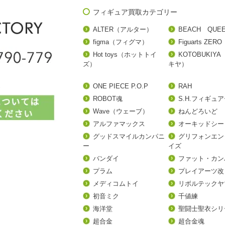
フィギュア買取カテゴリー
ALTER（アルター）
BEACH QUE
figma（フィグマ）
Figuarts ZERO
Hot toys（ホットトイ
KOTOBUKIY
ズ）
キヤ）
ONE PIECE P.O.P
RAH
ROBOT魂
S.H.フィギュ
Wave（ウェーブ）
ねんどろいど
アルファマックス
オーキッドシー
グッドスマイルカンパニ
グリフォンエン
ー
イズ
バンダイ
ファット・カン
プラム
プレイアーツ改
メディコムトイ
リボルテックヤ
初音ミク
千値練
海洋堂
聖闘士聖衣シリ
超合金
超合金魂