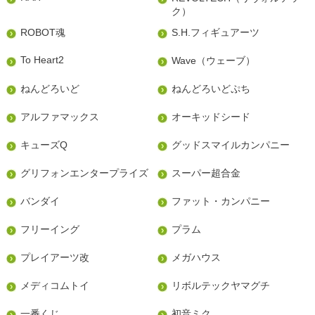
ク）
ROBOT魂
S.H.フィギュアーツ
To Heart2
Wave（ウェーブ）
ねんどろいど
ねんどろいどぷち
アルファマックス
オーキッドシード
キューズQ
グッドスマイルカンパニー
グリフォンエンタープライズ
スーパー超合金
バンダイ
ファット・カンパニー
フリーイング
プラム
プレイアーツ改
メガハウス
メディコムトイ
リボルテックヤマグチ
一番くじ
初音ミク