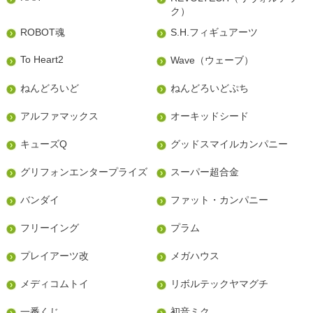
ク）
ROBOT魂
S.H.フィギュアーツ
To Heart2
Wave（ウェーブ）
ねんどろいど
ねんどろいどぷち
アルファマックス
オーキッドシード
キューズQ
グッドスマイルカンパニー
グリフォンエンタープライズ
スーパー超合金
バンダイ
ファット・カンパニー
フリーイング
プラム
プレイアーツ改
メガハウス
メディコムトイ
リボルテックヤマグチ
一番くじ
初音ミク