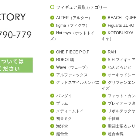
フィギュア買取カテゴリー
ALTER（アルター）
BEACH QUE
figma（フィグマ）
Figuarts ZERO
Hot toys（ホットトイ
KOTOBUKIY
ズ）
キヤ）
ONE PIECE P.O.P
RAH
ROBOT魂
S.H.フィギュ
Wave（ウェーブ）
ねんどろいど
アルファマックス
オーキッドシー
グッドスマイルカンパニ
グリフォンエン
ー
イズ
バンダイ
ファット・カン
プラム
プレイアーツ改
メディコムトイ
リボルテックヤ
初音ミク
千値練
海洋堂
聖闘士聖衣シリ
超合金
超合金魂