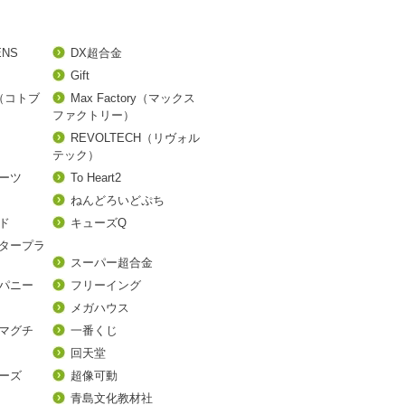
ENS
DX超合金
Gift
A（コトブ
Max Factory（マックス
ファクトリー）
REVOLTECH（リヴォル
テック）
アーツ
To Heart2
ねんどろいどぷち
ド
キューズQ
タープラ
スーパー超合金
パニー
フリーイング
メガハウス
マグチ
一番くじ
回天堂
ーズ
超像可動
青島文化教材社