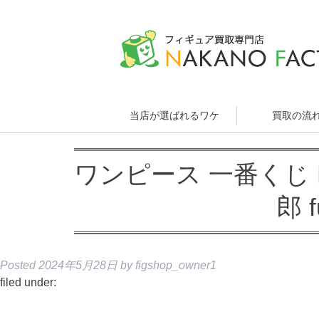
当店が選ばれるワケ
買取の流
ワンピース 一番くじ FU
郎 f
Posted
2024年5月28日
by
figshop_owner1
filed under: