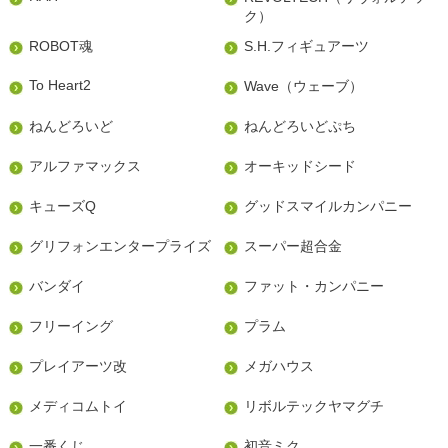
ク）
ROBOT魂
S.H.フィギュアーツ
To Heart2
Wave（ウェーブ）
ねんどろいど
ねんどろいどぷち
アルファマックス
オーキッドシード
キューズQ
グッドスマイルカンパニー
グリフォンエンタープライズ
スーパー超合金
バンダイ
ファット・カンパニー
フリーイング
プラム
プレイアーツ改
メガハウス
メディコムトイ
リボルテックヤマグチ
一番くじ
初音ミク