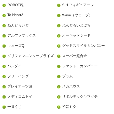
ROBOT魂
S.H.フィギュアーツ
To Heart2
Wave（ウェーブ）
ねんどろいど
ねんどろいどぷち
アルファマックス
オーキッドシード
キューズQ
グッドスマイルカンパニー
グリフォンエンタープライズ
スーパー超合金
バンダイ
ファット・カンパニー
フリーイング
プラム
プレイアーツ改
メガハウス
メディコムトイ
リボルテックヤマグチ
一番くじ
初音ミク