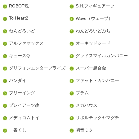
ROBOT魂
S.H.フィギュアーツ
To Heart2
Wave（ウェーブ）
ねんどろいど
ねんどろいどぷち
アルファマックス
オーキッドシード
キューズQ
グッドスマイルカンパニー
グリフォンエンタープライズ
スーパー超合金
バンダイ
ファット・カンパニー
フリーイング
プラム
プレイアーツ改
メガハウス
メディコムトイ
リボルテックヤマグチ
一番くじ
初音ミク