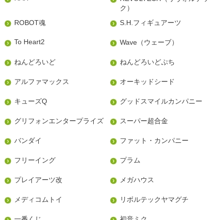
ク）
ROBOT魂
S.H.フィギュアーツ
To Heart2
Wave（ウェーブ）
ねんどろいど
ねんどろいどぷち
アルファマックス
オーキッドシード
キューズQ
グッドスマイルカンパニー
グリフォンエンタープライズ
スーパー超合金
バンダイ
ファット・カンパニー
フリーイング
プラム
プレイアーツ改
メガハウス
メディコムトイ
リボルテックヤマグチ
一番くじ
初音ミク