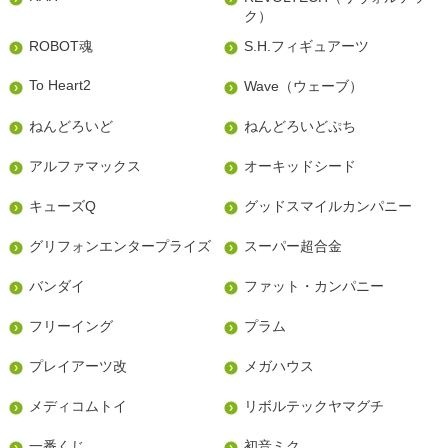
ク）
ROBOT魂
S.H.フィギュアーツ
To Heart2
Wave（ウェーブ）
ねんどろいど
ねんどろいどぷち
アルファマックス
オーキッドシード
キューズQ
グッドスマイルカンパニー
グリフォンエンタープライズ
スーパー超合金
バンダイ
ファット・カンパニー
フリーイング
プラム
プレイアーツ改
メガハウス
メディコムトイ
リボルテックヤマグチ
一番くじ
初音ミク