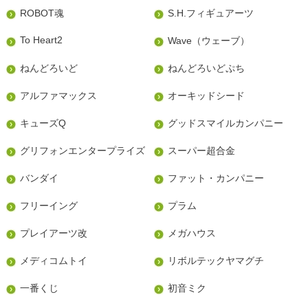
ROBOT魂
S.H.フィギュアーツ
To Heart2
Wave（ウェーブ）
ねんどろいど
ねんどろいどぷち
アルファマックス
オーキッドシード
キューズQ
グッドスマイルカンパニー
グリフォンエンタープライズ
スーパー超合金
バンダイ
ファット・カンパニー
フリーイング
プラム
プレイアーツ改
メガハウス
メディコムトイ
リボルテックヤマグチ
一番くじ
初音ミク