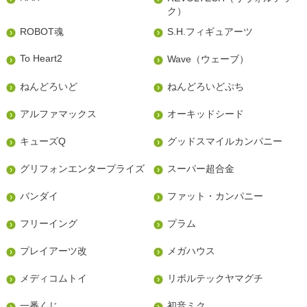
ク）
ROBOT魂
S.H.フィギュアーツ
To Heart2
Wave（ウェーブ）
ねんどろいど
ねんどろいどぷち
アルファマックス
オーキッドシード
キューズQ
グッドスマイルカンパニー
グリフォンエンタープライズ
スーパー超合金
バンダイ
ファット・カンパニー
フリーイング
プラム
プレイアーツ改
メガハウス
メディコムトイ
リボルテックヤマグチ
一番くじ
初音ミク