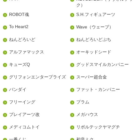
ク）
ROBOT魂
S.H.フィギュアーツ
To Heart2
Wave（ウェーブ）
ねんどろいど
ねんどろいどぷち
アルファマックス
オーキッドシード
キューズQ
グッドスマイルカンパニー
グリフォンエンタープライズ
スーパー超合金
バンダイ
ファット・カンパニー
フリーイング
プラム
プレイアーツ改
メガハウス
メディコムトイ
リボルテックヤマグチ
一番くじ
初音ミク