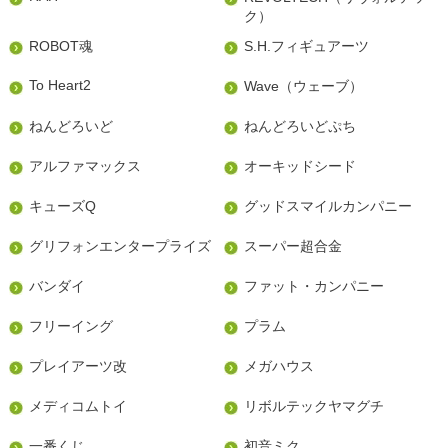
ク）
ROBOT魂
S.H.フィギュアーツ
To Heart2
Wave（ウェーブ）
ねんどろいど
ねんどろいどぷち
アルファマックス
オーキッドシード
キューズQ
グッドスマイルカンパニー
グリフォンエンタープライズ
スーパー超合金
バンダイ
ファット・カンパニー
フリーイング
プラム
プレイアーツ改
メガハウス
メディコムトイ
リボルテックヤマグチ
一番くじ
初音ミク