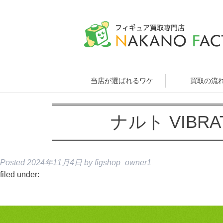
当店が選ばれるワケ
買取の流
ナルト VIBRA
Posted
2024年11月4日
by
figshop_owner1
filed under: