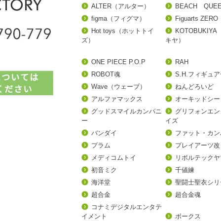
ALTER（アルター）
BEACH QUE
figma（フィグマ）
Figuarts ZERO
Hot toys（ホットトイ
KOTOBUKIY
ズ）
キヤ）
ONE PIECE P.O.P
RAH
ROBOT魂
S.H.フィギュ
Wave（ウェーブ）
ねんどろいど
アルファマックス
オーキッドシー
グッドスマイルカンパニ
グリフォンエン
ー
イズ
バンダイ
ファット・カン
プラム
プレイアーツ改
メディコムトイ
リボルテックヤ
初音ミク
千値練
海洋堂
聖闘士聖衣シリ
超合金
超合金魂
コナミデジタルエンタテ
イメント
ボークス