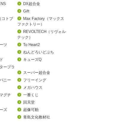
ENS
DX超合金
Gift
A（コトブ
Max Factory（マックス
ファクトリー）
REVOLTECH（リヴォル
テック）
アーツ
To Heart2
ねんどろいどぷち
ド
キューズQ
タープラ
スーパー超合金
パニー
フリーイング
メガハウス
マグチ
一番くじ
回天堂
ーズ
超像可動
青島文化教材社