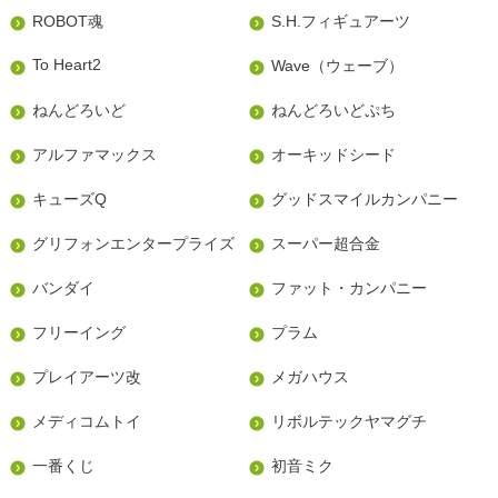
ROBOT魂
S.H.フィギュアーツ
To Heart2
Wave（ウェーブ）
ねんどろいど
ねんどろいどぷち
アルファマックス
オーキッドシード
キューズQ
グッドスマイルカンパニー
グリフォンエンタープライズ
スーパー超合金
バンダイ
ファット・カンパニー
フリーイング
プラム
プレイアーツ改
メガハウス
メディコムトイ
リボルテックヤマグチ
一番くじ
初音ミク