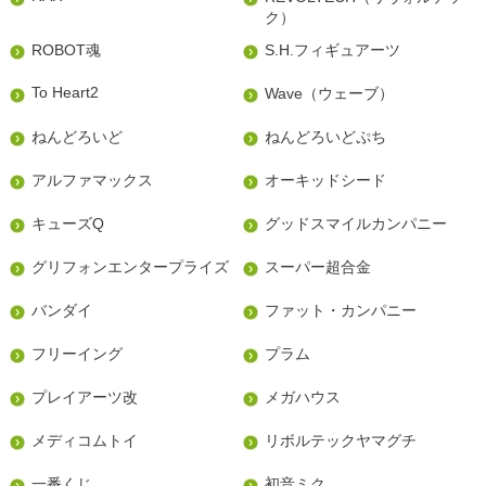
ク）
ROBOT魂
S.H.フィギュアーツ
To Heart2
Wave（ウェーブ）
ねんどろいど
ねんどろいどぷち
アルファマックス
オーキッドシード
キューズQ
グッドスマイルカンパニー
グリフォンエンタープライズ
スーパー超合金
バンダイ
ファット・カンパニー
フリーイング
プラム
プレイアーツ改
メガハウス
メディコムトイ
リボルテックヤマグチ
一番くじ
初音ミク