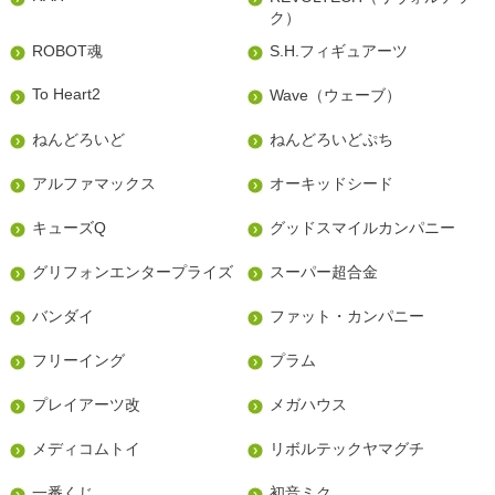
ク）
ROBOT魂
S.H.フィギュアーツ
To Heart2
Wave（ウェーブ）
ねんどろいど
ねんどろいどぷち
アルファマックス
オーキッドシード
キューズQ
グッドスマイルカンパニー
グリフォンエンタープライズ
スーパー超合金
バンダイ
ファット・カンパニー
フリーイング
プラム
プレイアーツ改
メガハウス
メディコムトイ
リボルテックヤマグチ
一番くじ
初音ミク