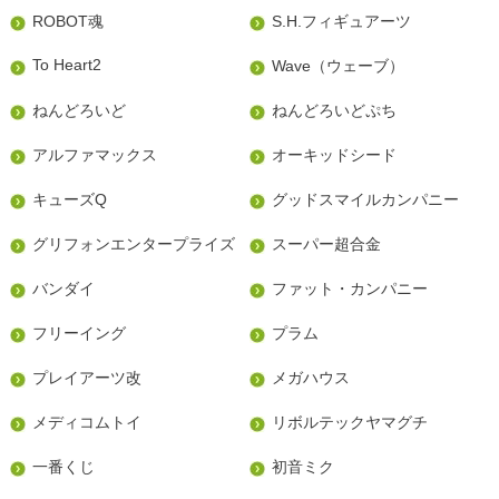
ROBOT魂
S.H.フィギュアーツ
To Heart2
Wave（ウェーブ）
ねんどろいど
ねんどろいどぷち
アルファマックス
オーキッドシード
キューズQ
グッドスマイルカンパニー
グリフォンエンタープライズ
スーパー超合金
バンダイ
ファット・カンパニー
フリーイング
プラム
プレイアーツ改
メガハウス
メディコムトイ
リボルテックヤマグチ
一番くじ
初音ミク