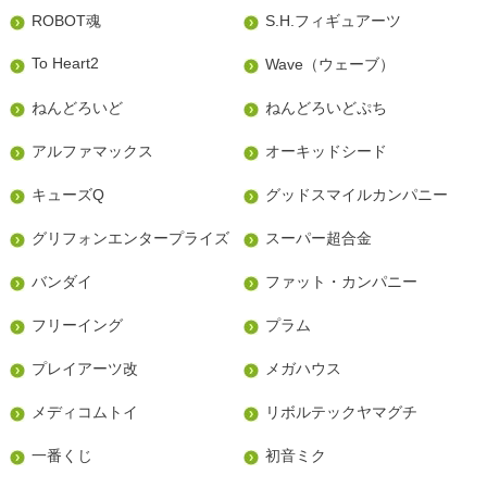
ROBOT魂
S.H.フィギュアーツ
To Heart2
Wave（ウェーブ）
ねんどろいど
ねんどろいどぷち
アルファマックス
オーキッドシード
キューズQ
グッドスマイルカンパニー
グリフォンエンタープライズ
スーパー超合金
バンダイ
ファット・カンパニー
フリーイング
プラム
プレイアーツ改
メガハウス
メディコムトイ
リボルテックヤマグチ
一番くじ
初音ミク