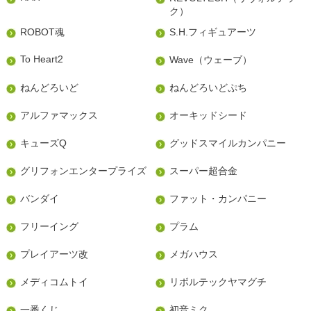
ク）
ROBOT魂
S.H.フィギュアーツ
To Heart2
Wave（ウェーブ）
ねんどろいど
ねんどろいどぷち
アルファマックス
オーキッドシード
キューズQ
グッドスマイルカンパニー
グリフォンエンタープライズ
スーパー超合金
バンダイ
ファット・カンパニー
フリーイング
プラム
プレイアーツ改
メガハウス
メディコムトイ
リボルテックヤマグチ
一番くじ
初音ミク