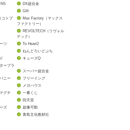
ENS
DX超合金
Gift
A（コトブ
Max Factory（マックス
ファクトリー）
REVOLTECH（リヴォル
テック）
アーツ
To Heart2
ねんどろいどぷち
ド
キューズQ
タープラ
スーパー超合金
パニー
フリーイング
メガハウス
マグチ
一番くじ
回天堂
ーズ
超像可動
青島文化教材社