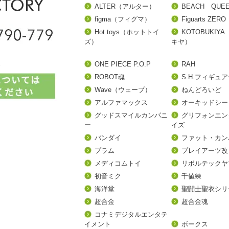
ALTER（アルター）
BEACH QUE
figma（フィグマ）
Figuarts ZERO
Hot toys（ホットトイ
KOTOBUKIY
ズ）
キヤ）
ONE PIECE P.O.P
RAH
ROBOT魂
S.H.フィギュ
Wave（ウェーブ）
ねんどろいど
アルファマックス
オーキッドシー
グッドスマイルカンパニ
グリフォンエン
ー
イズ
バンダイ
ファット・カン
プラム
プレイアーツ改
メディコムトイ
リボルテックヤ
初音ミク
千値練
海洋堂
聖闘士聖衣シリ
超合金
超合金魂
コナミデジタルエンタテ
イメント
ボークス