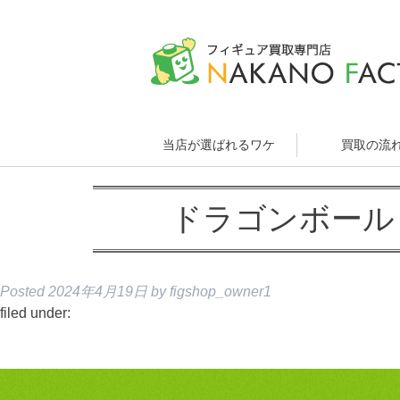
当店が選ばれるワケ
買取の流
ドラゴンボール G
Posted
2024年4月19日
by
figshop_owner1
filed under: