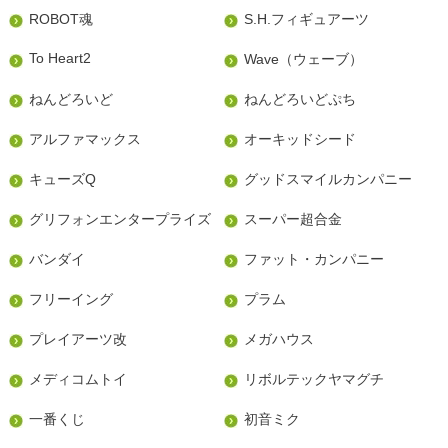
ROBOT魂
S.H.フィギュアーツ
To Heart2
Wave（ウェーブ）
ねんどろいど
ねんどろいどぷち
アルファマックス
オーキッドシード
キューズQ
グッドスマイルカンパニー
グリフォンエンタープライズ
スーパー超合金
バンダイ
ファット・カンパニー
フリーイング
プラム
プレイアーツ改
メガハウス
メディコムトイ
リボルテックヤマグチ
一番くじ
初音ミク