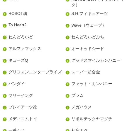
ク）
ROBOT魂
S.H.フィギュアーツ
To Heart2
Wave（ウェーブ）
ねんどろいど
ねんどろいどぷち
アルファマックス
オーキッドシード
キューズQ
グッドスマイルカンパニー
グリフォンエンタープライズ
スーパー超合金
バンダイ
ファット・カンパニー
フリーイング
プラム
プレイアーツ改
メガハウス
メディコムトイ
リボルテックヤマグチ
一番くじ
初音ミク