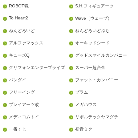
ROBOT魂
S.H.フィギュアーツ
To Heart2
Wave（ウェーブ）
ねんどろいど
ねんどろいどぷち
アルファマックス
オーキッドシード
キューズQ
グッドスマイルカンパニー
グリフォンエンタープライズ
スーパー超合金
バンダイ
ファット・カンパニー
フリーイング
プラム
プレイアーツ改
メガハウス
メディコムトイ
リボルテックヤマグチ
一番くじ
初音ミク