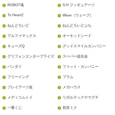
ROBOT魂
S.H.フィギュアーツ
To Heart2
Wave（ウェーブ）
ねんどろいど
ねんどろいどぷち
アルファマックス
オーキッドシード
キューズQ
グッドスマイルカンパニー
グリフォンエンタープライズ
スーパー超合金
バンダイ
ファット・カンパニー
フリーイング
プラム
プレイアーツ改
メガハウス
メディコムトイ
リボルテックヤマグチ
一番くじ
初音ミク