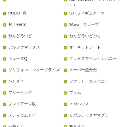
ク）
ROBOT魂
S.H.フィギュアーツ
To Heart2
Wave（ウェーブ）
ねんどろいど
ねんどろいどぷち
アルファマックス
オーキッドシード
キューズQ
グッドスマイルカンパニー
グリフォンエンタープライズ
スーパー超合金
バンダイ
ファット・カンパニー
フリーイング
プラム
プレイアーツ改
メガハウス
メディコムトイ
リボルテックヤマグチ
一番くじ
初音ミク