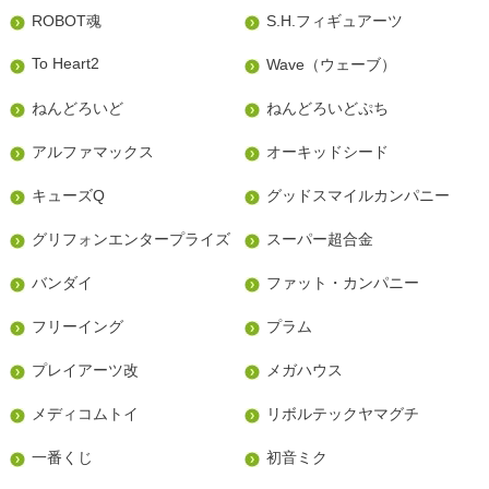
ROBOT魂
S.H.フィギュアーツ
To Heart2
Wave（ウェーブ）
ねんどろいど
ねんどろいどぷち
アルファマックス
オーキッドシード
キューズQ
グッドスマイルカンパニー
グリフォンエンタープライズ
スーパー超合金
バンダイ
ファット・カンパニー
フリーイング
プラム
プレイアーツ改
メガハウス
メディコムトイ
リボルテックヤマグチ
一番くじ
初音ミク