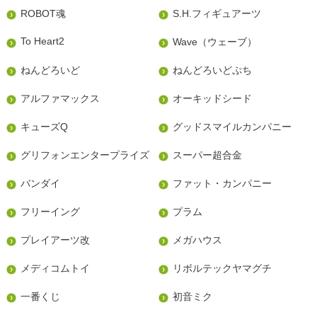
ROBOT魂
S.H.フィギュアーツ
To Heart2
Wave（ウェーブ）
ねんどろいど
ねんどろいどぷち
アルファマックス
オーキッドシード
キューズQ
グッドスマイルカンパニー
グリフォンエンタープライズ
スーパー超合金
バンダイ
ファット・カンパニー
フリーイング
プラム
プレイアーツ改
メガハウス
メディコムトイ
リボルテックヤマグチ
一番くじ
初音ミク