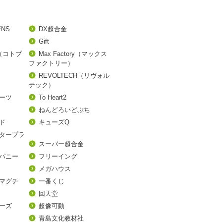
ENS
DX超合金
Gift
A（コトブ
Max Factory（マックス
ファクトリー）
REVOLTECH（リヴォル
テック）
アーツ
To Heart2
ねんどろいどぷち
ド
キューズQ
タープラ
スーパー超合金
パニー
フリーイング
メガハウス
マグチ
一番くじ
回天堂
ーズ
超像可動
青島文化教材社