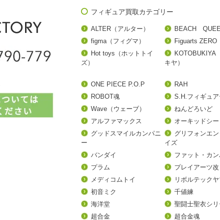
フィギュア買取カテゴリー
ALTER（アルター）
BEACH QUE
figma（フィグマ）
Figuarts ZERO
Hot toys（ホットトイ
KOTOBUKIY
ズ）
キヤ）
ONE PIECE P.O.P
RAH
ROBOT魂
S.H.フィギュ
Wave（ウェーブ）
ねんどろいど
アルファマックス
オーキッドシー
グッドスマイルカンパニ
グリフォンエン
ー
イズ
バンダイ
ファット・カン
プラム
プレイアーツ改
メディコムトイ
リボルテックヤ
初音ミク
千値練
海洋堂
聖闘士聖衣シリ
超合金
超合金魂