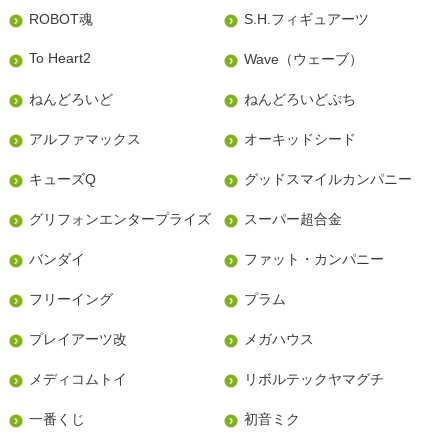
ROBOT魂
S.H.フィギュアーツ
To Heart2
Wave（ウェーブ）
ねんどろいど
ねんどろいどぷち
アルファマックス
オーキッドシード
キューズQ
グッドスマイルカンパニー
グリフォンエンタープライズ
スーパー超合金
バンダイ
ファット・カンパニー
フリーイング
プラム
プレイアーツ改
メガハウス
メディコムトイ
リボルテックヤマグチ
一番くじ
初音ミク