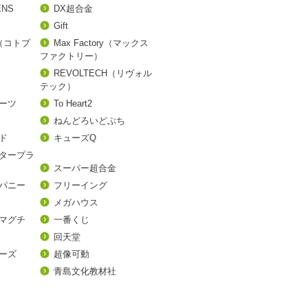
ENS
DX超合金
Gift
A（コトブ
Max Factory（マックス
ファクトリー）
REVOLTECH（リヴォル
テック）
アーツ
To Heart2
ねんどろいどぷち
ド
キューズQ
タープラ
スーパー超合金
パニー
フリーイング
メガハウス
マグチ
一番くじ
回天堂
ーズ
超像可動
青島文化教材社