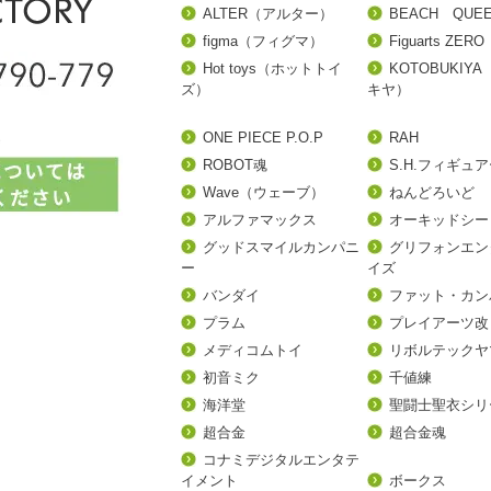
ALTER（アルター）
BEACH QUE
figma（フィグマ）
Figuarts ZERO
Hot toys（ホットトイ
KOTOBUKIY
ズ）
キヤ）
ONE PIECE P.O.P
RAH
ROBOT魂
S.H.フィギュ
Wave（ウェーブ）
ねんどろいど
アルファマックス
オーキッドシー
グッドスマイルカンパニ
グリフォンエン
ー
イズ
バンダイ
ファット・カン
プラム
プレイアーツ改
メディコムトイ
リボルテックヤ
初音ミク
千値練
海洋堂
聖闘士聖衣シリ
超合金
超合金魂
コナミデジタルエンタテ
イメント
ボークス