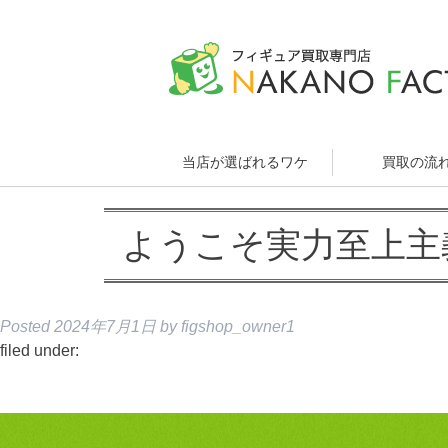
当店が選ばれるワケ
買取の流
ようこそ実力至上主義
Posted
2024年7月1日
by
figshop_owner1
filed under: