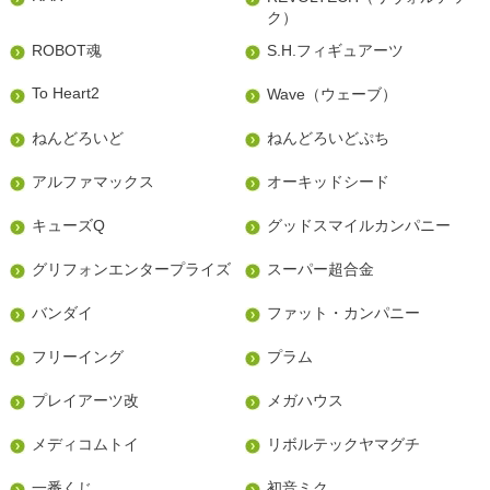
ク）
ROBOT魂
S.H.フィギュアーツ
To Heart2
Wave（ウェーブ）
ねんどろいど
ねんどろいどぷち
アルファマックス
オーキッドシード
キューズQ
グッドスマイルカンパニー
グリフォンエンタープライズ
スーパー超合金
バンダイ
ファット・カンパニー
フリーイング
プラム
プレイアーツ改
メガハウス
メディコムトイ
リボルテックヤマグチ
一番くじ
初音ミク