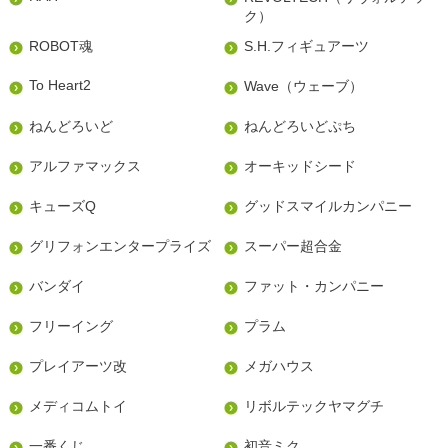
ク）
ROBOT魂
S.H.フィギュアーツ
To Heart2
Wave（ウェーブ）
ねんどろいど
ねんどろいどぷち
アルファマックス
オーキッドシード
キューズQ
グッドスマイルカンパニー
グリフォンエンタープライズ
スーパー超合金
バンダイ
ファット・カンパニー
フリーイング
プラム
プレイアーツ改
メガハウス
メディコムトイ
リボルテックヤマグチ
一番くじ
初音ミク