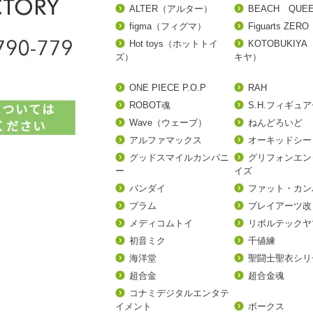
ALTER（アルター）
BEACH QUE
figma（フィグマ）
Figuarts ZERO
Hot toys（ホットトイ
KOTOBUKIY
ズ）
キヤ）
ONE PIECE P.O.P
RAH
ROBOT魂
S.H.フィギュ
Wave（ウェーブ）
ねんどろいど
アルファマックス
オーキッドシー
グッドスマイルカンパニ
グリフォンエン
ー
イズ
バンダイ
ファット・カン
プラム
プレイアーツ改
メディコムトイ
リボルテックヤ
初音ミク
千値練
海洋堂
聖闘士聖衣シリ
超合金
超合金魂
コナミデジタルエンタテ
イメント
ボークス