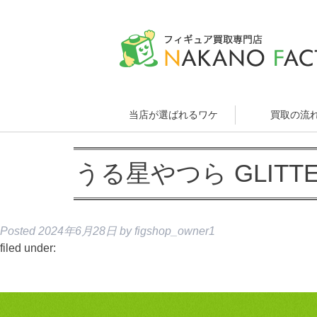
当店が選ばれるワケ
買取の流
うる星やつら GLITTER
Posted
2024年6月28日
by
figshop_owner1
filed under: