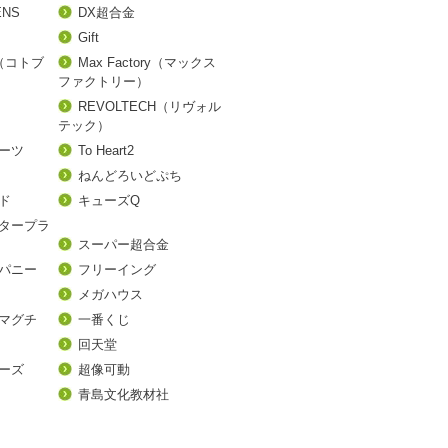
ENS
DX超合金
Gift
A（コトブ
Max Factory（マックス
ファクトリー）
REVOLTECH（リヴォル
テック）
アーツ
To Heart2
ねんどろいどぷち
ド
キューズQ
タープラ
スーパー超合金
パニー
フリーイング
メガハウス
マグチ
一番くじ
回天堂
ーズ
超像可動
青島文化教材社