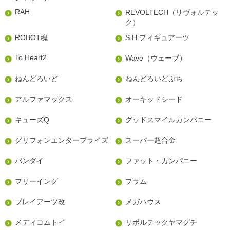
RAH
REVOLTECH（リヴォルテッ
ク）
ROBOT魂
S.H.フィギュアーツ
To Heart2
Wave（ウェーブ）
ねんどろいど
ねんどろいどぷち
アルファマックス
オーキッドシード
キューズQ
グッドスマイルカンパニー
グリフォンエンタープライズ
スーパー超合金
バンダイ
ファット・カンパニー
フリーイング
プラム
プレイアーツ改
メガハウス
メディコムトイ
リボルテックヤマグチ