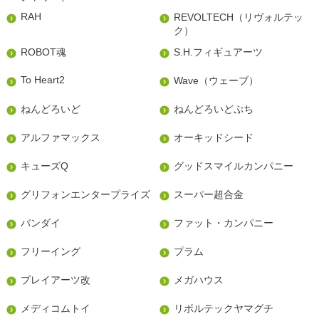
RAH
REVOLTECH（リヴォルテッ
ク）
ROBOT魂
S.H.フィギュアーツ
To Heart2
Wave（ウェーブ）
ねんどろいど
ねんどろいどぷち
アルファマックス
オーキッドシード
キューズQ
グッドスマイルカンパニー
グリフォンエンタープライズ
スーパー超合金
バンダイ
ファット・カンパニー
フリーイング
プラム
プレイアーツ改
メガハウス
メディコムトイ
リボルテックヤマグチ