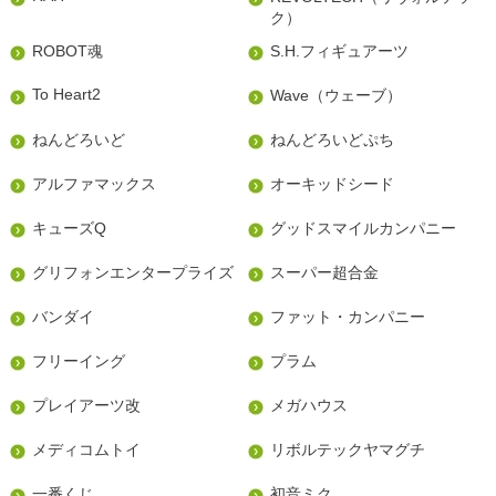
ク）
ROBOT魂
S.H.フィギュアーツ
To Heart2
Wave（ウェーブ）
ねんどろいど
ねんどろいどぷち
アルファマックス
オーキッドシード
キューズQ
グッドスマイルカンパニー
グリフォンエンタープライズ
スーパー超合金
バンダイ
ファット・カンパニー
フリーイング
プラム
プレイアーツ改
メガハウス
メディコムトイ
リボルテックヤマグチ
一番くじ
初音ミク