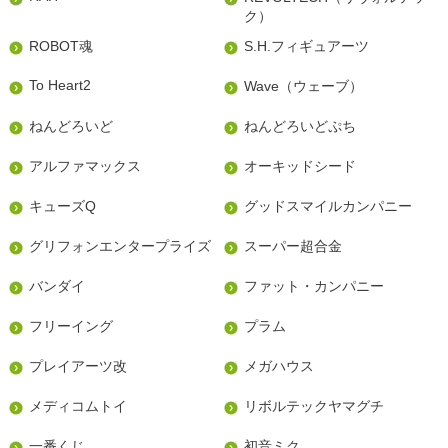
ク）
ROBOT魂
S.H.フィギュアーツ
To Heart2
Wave（ウェーブ）
ねんどろいど
ねんどろいどぷち
アルファマックス
オーキッドシード
キューズQ
グッドスマイルカンパニー
グリフォンエンタープライズ
スーパー超合金
バンダイ
ファット・カンパニー
フリーイング
プラム
プレイアーツ改
メガハウス
メディコムトイ
リボルテックヤマグチ
一番くじ
初音ミク