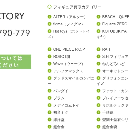
フィギュア買取カテゴリー
ALTER（アルター）
BEACH QUE
figma（フィグマ）
Figuarts ZERO
Hot toys（ホットトイ
KOTOBUKIY
ズ）
キヤ）
ONE PIECE P.O.P
RAH
ROBOT魂
S.H.フィギュ
Wave（ウェーブ）
ねんどろいど
アルファマックス
オーキッドシー
グッドスマイルカンパニ
グリフォンエン
ー
イズ
バンダイ
ファット・カン
プラム
プレイアーツ改
メディコムトイ
リボルテックヤ
初音ミク
千値練
海洋堂
聖闘士聖衣シリ
超合金
超合金魂