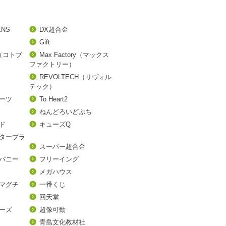
ENS
DX超合金
Gift
A（コトブ
Max Factory（マックス
ファクトリー）
REVOLTECH（リヴォル
テック）
アーツ
To Heart2
ねんどろいどぷち
ド
キューズQ
タープラ
スーパー超合金
パニー
フリーイング
メガハウス
マグチ
一番くじ
回天堂
ーズ
超像可動
青島文化教材社