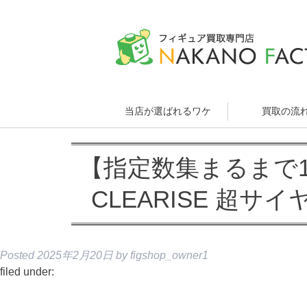
当店が選ばれるワケ
買取の流
【指定数集まるまで1
CLEARISE 超
Posted
2025年2月20日
by
figshop_owner1
filed under: