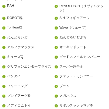
RAH
REVOLTECH（リヴォルテッ
ク）
ROBOT魂
S.H.フィギュアーツ
To Heart2
Wave（ウェーブ）
ねんどろいど
ねんどろいどぷち
アルファマックス
オーキッドシード
キューズQ
グッドスマイルカンパニー
グリフォンエンタープライズ
スーパー超合金
バンダイ
ファット・カンパニー
フリーイング
プラム
プレイアーツ改
メガハウス
メディコムトイ
リボルテックヤマグチ