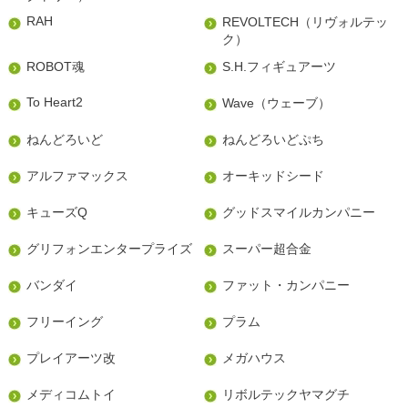
RAH
REVOLTECH（リヴォルテッ
ク）
ROBOT魂
S.H.フィギュアーツ
To Heart2
Wave（ウェーブ）
ねんどろいど
ねんどろいどぷち
アルファマックス
オーキッドシード
キューズQ
グッドスマイルカンパニー
グリフォンエンタープライズ
スーパー超合金
バンダイ
ファット・カンパニー
フリーイング
プラム
プレイアーツ改
メガハウス
メディコムトイ
リボルテックヤマグチ