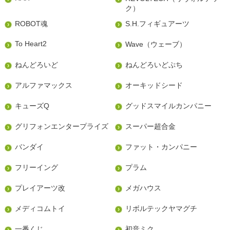
ク）
ROBOT魂
S.H.フィギュアーツ
To Heart2
Wave（ウェーブ）
ねんどろいど
ねんどろいどぷち
アルファマックス
オーキッドシード
キューズQ
グッドスマイルカンパニー
グリフォンエンタープライズ
スーパー超合金
バンダイ
ファット・カンパニー
フリーイング
プラム
プレイアーツ改
メガハウス
メディコムトイ
リボルテックヤマグチ
一番くじ
初音ミク