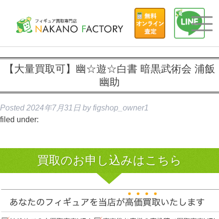
【大量買取可】幽☆遊☆白書 暗黒武術会 浦飯
幽助
Posted
2024年7月31日
by
figshop_owner1
filed under:
買取のお申し込みはこちら