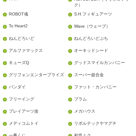
ク）
ROBOT魂
S.H.フィギュアーツ
To Heart2
Wave（ウェーブ）
ねんどろいど
ねんどろいどぷち
アルファマックス
オーキッドシード
キューズQ
グッドスマイルカンパニー
グリフォンエンタープライズ
スーパー超合金
バンダイ
ファット・カンパニー
フリーイング
プラム
プレイアーツ改
メガハウス
メディコムトイ
リボルテックヤマグチ
一番くじ
初音ミク