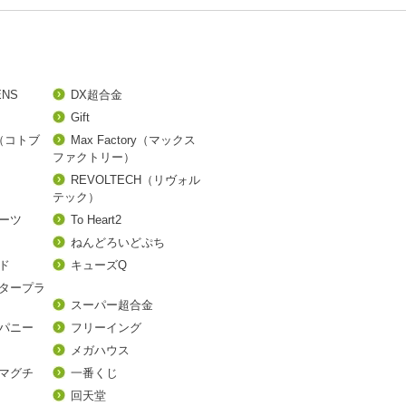
ENS
DX超合金
Gift
A（コトブ
Max Factory（マックス
ファクトリー）
REVOLTECH（リヴォル
テック）
アーツ
To Heart2
ねんどろいどぷち
ド
キューズQ
タープラ
スーパー超合金
パニー
フリーイング
メガハウス
マグチ
一番くじ
回天堂