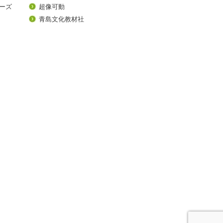
ーズ
超像可動
青島文化教材社