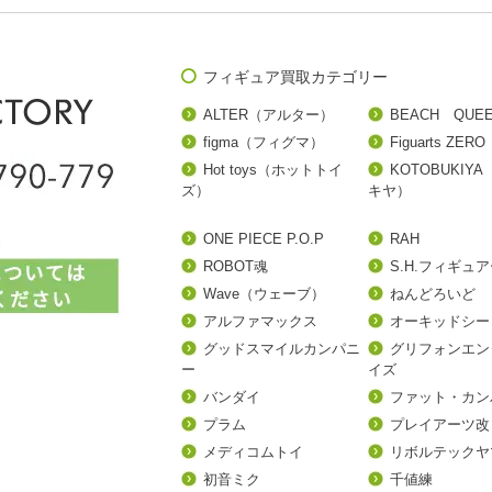
フィギュア買取カテゴリー
ALTER（アルター）
BEACH QUE
figma（フィグマ）
Figuarts ZERO
Hot toys（ホットトイ
KOTOBUKIY
ズ）
キヤ）
ONE PIECE P.O.P
RAH
ROBOT魂
S.H.フィギュ
Wave（ウェーブ）
ねんどろいど
アルファマックス
オーキッドシー
グッドスマイルカンパニ
グリフォンエン
ー
イズ
バンダイ
ファット・カン
プラム
プレイアーツ改
メディコムトイ
リボルテックヤ
初音ミク
千値練