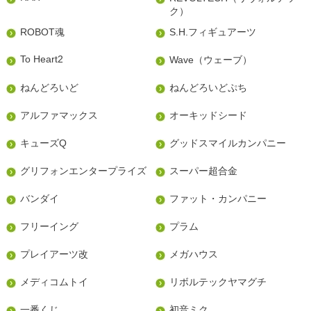
ク）
ROBOT魂
S.H.フィギュアーツ
To Heart2
Wave（ウェーブ）
ねんどろいど
ねんどろいどぷち
アルファマックス
オーキッドシード
キューズQ
グッドスマイルカンパニー
グリフォンエンタープライズ
スーパー超合金
バンダイ
ファット・カンパニー
フリーイング
プラム
プレイアーツ改
メガハウス
メディコムトイ
リボルテックヤマグチ
一番くじ
初音ミク