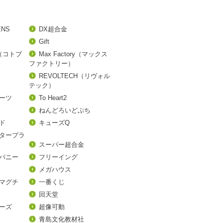
ENS
DX超合金
Gift
A（コトブ
Max Factory（マックス
ファクトリー）
REVOLTECH（リヴォル
テック）
アーツ
To Heart2
ねんどろいどぷち
ド
キューズQ
タープラ
スーパー超合金
パニー
フリーイング
メガハウス
マグチ
一番くじ
回天堂
ーズ
超像可動
青島文化教材社