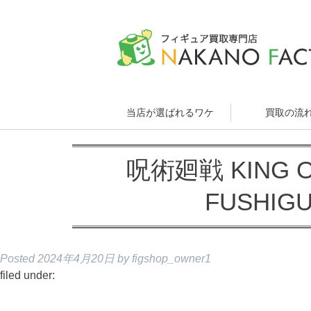
当店が選ばれるワケ
買取の流
呪術廻戦 KING OF
FUSHI
Posted
2024年4月20日
by
figshop_owner1
filed under: