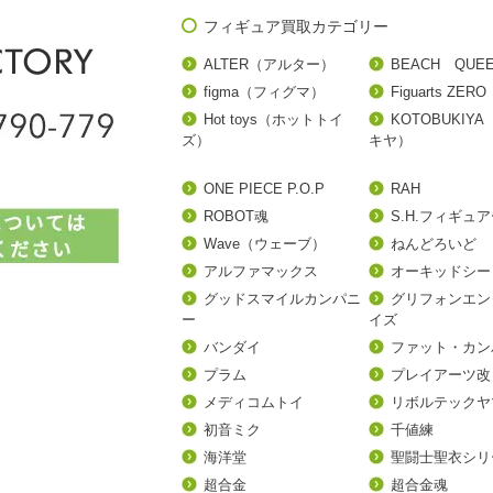
フィギュア買取カテゴリー
ALTER（アルター）
BEACH QUE
figma（フィグマ）
Figuarts ZERO
Hot toys（ホットトイ
KOTOBUKIY
ズ）
キヤ）
ONE PIECE P.O.P
RAH
ROBOT魂
S.H.フィギュ
Wave（ウェーブ）
ねんどろいど
アルファマックス
オーキッドシー
グッドスマイルカンパニ
グリフォンエン
ー
イズ
バンダイ
ファット・カン
プラム
プレイアーツ改
メディコムトイ
リボルテックヤ
初音ミク
千値練
海洋堂
聖闘士聖衣シリ
超合金
超合金魂