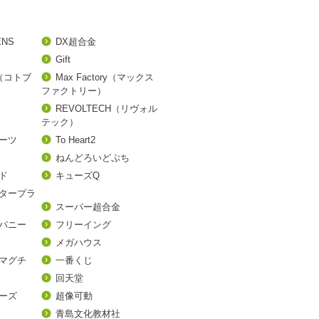
ENS
DX超合金
Gift
A（コトブ
Max Factory（マックス
ファクトリー）
REVOLTECH（リヴォル
テック）
アーツ
To Heart2
ねんどろいどぷち
ド
キューズQ
タープラ
スーパー超合金
パニー
フリーイング
メガハウス
マグチ
一番くじ
回天堂
ーズ
超像可動
青島文化教材社