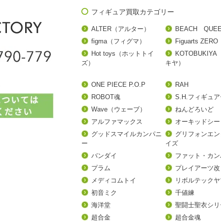
フィギュア買取カテゴリー
ALTER（アルター）
BEACH QUE
figma（フィグマ）
Figuarts ZERO
Hot toys（ホットトイ
KOTOBUKIY
ズ）
キヤ）
ONE PIECE P.O.P
RAH
ROBOT魂
S.H.フィギュ
Wave（ウェーブ）
ねんどろいど
アルファマックス
オーキッドシー
グッドスマイルカンパニ
グリフォンエン
ー
イズ
バンダイ
ファット・カン
プラム
プレイアーツ改
メディコムトイ
リボルテックヤ
初音ミク
千値練
海洋堂
聖闘士聖衣シリ
超合金
超合金魂