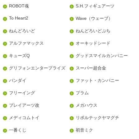
ROBOT魂
S.H.フィギュアーツ
To Heart2
Wave（ウェーブ）
ねんどろいど
ねんどろいどぷち
アルファマックス
オーキッドシード
キューズQ
グッドスマイルカンパニー
グリフォンエンタープライズ
スーパー超合金
バンダイ
ファット・カンパニー
フリーイング
プラム
プレイアーツ改
メガハウス
メディコムトイ
リボルテックヤマグチ
一番くじ
初音ミク