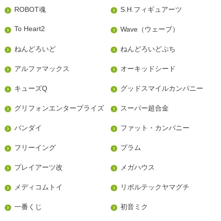
ROBOT魂
S.H.フィギュアーツ
To Heart2
Wave（ウェーブ）
ねんどろいど
ねんどろいどぷち
アルファマックス
オーキッドシード
キューズQ
グッドスマイルカンパニー
グリフォンエンタープライズ
スーパー超合金
バンダイ
ファット・カンパニー
フリーイング
プラム
プレイアーツ改
メガハウス
メディコムトイ
リボルテックヤマグチ
一番くじ
初音ミク